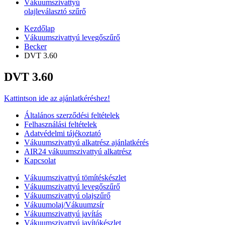
Vákuumszivattyú
olajleválasztó szűrő
Kezdőlap
Vákuumszivattyú levegőszűrő
Becker
DVT 3.60
DVT 3.60
Kattintson ide az ajánlatkéréshez!
Általános szerződési feltételek
Felhasználási feltételek
Adatvédelmi tájékoztató
Vákuumszivattyú alkatrész ajánlatkérés
AIR24 vákuumszivattyú alkatrész
Kapcsolat
Vákuumszivattyú tömítéskészlet
Vákuumszivattyú levegőszűrő
Vákuumszivattyú olajszűrő
Vákuumolaj/Vákuumzsír
Vákuumszivattyú javítás
Vákuumszivattyú javítókészlet