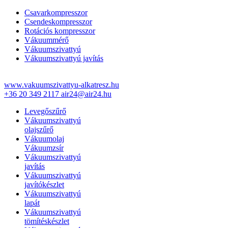
Csavarkompresszor
Csendeskompresszor
Rotációs kompresszor
Vákuummérő
Vákuumszivattyú
Vákuumszivattyú javítás
www.vakuumszivattyu-alkatresz.hu
+36 20 349 2117
air24@air24.hu
Levegőszűrő
Vákuumszivattyú
olajszűrő
Vákuumolaj
Vákuumzsír
Vákuumszivattyú
javítás
Vákuumszivattyú
javítókészlet
Vákuumszivattyú
lapát
Vákuumszivattyú
tömítéskészlet