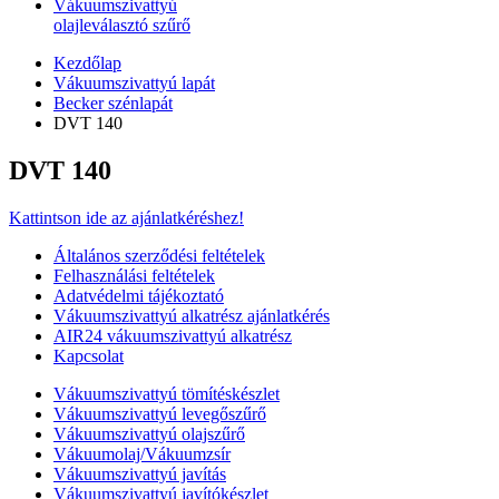
Vákuumszivattyú
olajleválasztó szűrő
Kezdőlap
Vákuumszivattyú lapát
Becker szénlapát
DVT 140
DVT 140
Kattintson ide az ajánlatkéréshez!
Általános szerződési feltételek
Felhasználási feltételek
Adatvédelmi tájékoztató
Vákuumszivattyú alkatrész ajánlatkérés
AIR24 vákuumszivattyú alkatrész
Kapcsolat
Vákuumszivattyú tömítéskészlet
Vákuumszivattyú levegőszűrő
Vákuumszivattyú olajszűrő
Vákuumolaj/Vákuumzsír
Vákuumszivattyú javítás
Vákuumszivattyú javítókészlet