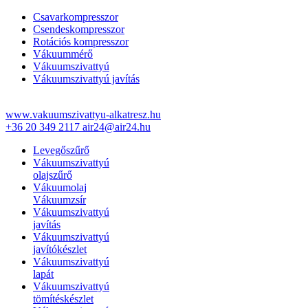
Csavarkompresszor
Csendeskompresszor
Rotációs kompresszor
Vákuummérő
Vákuumszivattyú
Vákuumszivattyú javítás
www.vakuumszivattyu-alkatresz.hu
+36 20 349 2117
air24@air24.hu
Levegőszűrő
Vákuumszivattyú
olajszűrő
Vákuumolaj
Vákuumzsír
Vákuumszivattyú
javítás
Vákuumszivattyú
javítókészlet
Vákuumszivattyú
lapát
Vákuumszivattyú
tömítéskészlet