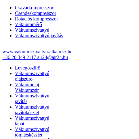
Csavarkompresszor
Csendeskompresszor
Rotációs kompresszor
Vákuummérő
Vákuumszivattyú
Vákuumszivattyú javítás
www.vakuumszivattyu-alkatresz.hu
+36 20 349 2117
air24@air24.hu
Levegőszűrő
Vákuumszivattyú
olajszűrő
Vákuumolaj
Vákuumzsír
Vákuumszivattyú
javítás
Vákuumszivattyú
javítókészlet
Vákuumszivattyú
lapát
Vákuumszivattyú
tömítéskészlet