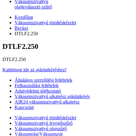
Vákuumszivattyú
olajleválasztó szűrő
Kezdőlap
Vákuumszivattyú tömítéskészlet
Becker
DTLF2.250
DTLF2.250
DTLF2.250
Kattintson ide az ajánlatkéréshez!
Általános szerződési feltételek
Felhasználási feltételek
Adatvédelmi tájékoztató
Vákuumszivattyú alkatrész ajánlatkérés
AIR24 vákuumszivattyú alkatrész
Kapcsolat
Vákuumszivattyú tömítéskészlet
Vákuumszivattyú levegőszűrő
Vákuumszivattyú olajszűrő
Vákuumolaj/Vákuumzsír