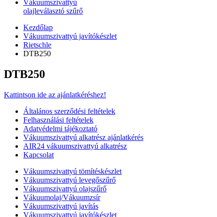
Vákuumszivattyú
olajleválasztó szűrő
Kezdőlap
Vákuumszivattyú javítókészlet
Rietschle
DTB250
DTB250
Kattintson ide az ajánlatkéréshez!
Általános szerződési feltételek
Felhasználási feltételek
Adatvédelmi tájékoztató
Vákuumszivattyú alkatrész ajánlatkérés
AIR24 vákuumszivattyú alkatrész
Kapcsolat
Vákuumszivattyú tömítéskészlet
Vákuumszivattyú levegőszűrő
Vákuumszivattyú olajszűrő
Vákuumolaj/Vákuumzsír
Vákuumszivattyú javítás
Vákuumszivattyú javítókészlet