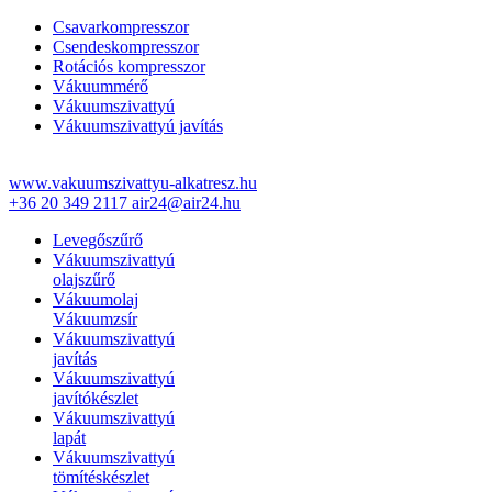
Csavarkompresszor
Csendeskompresszor
Rotációs kompresszor
Vákuummérő
Vákuumszivattyú
Vákuumszivattyú javítás
www.vakuumszivattyu-alkatresz.hu
+36 20 349 2117
air24@air24.hu
Levegőszűrő
Vákuumszivattyú
olajszűrő
Vákuumolaj
Vákuumzsír
Vákuumszivattyú
javítás
Vákuumszivattyú
javítókészlet
Vákuumszivattyú
lapát
Vákuumszivattyú
tömítéskészlet