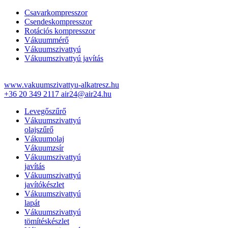
Csavarkompresszor
Csendeskompresszor
Rotációs kompresszor
Vákuummérő
Vákuumszivattyú
Vákuumszivattyú javítás
www.vakuumszivattyu-alkatresz.hu
+36 20 349 2117
air24@air24.hu
Levegőszűrő
Vákuumszivattyú
olajszűrő
Vákuumolaj
Vákuumzsír
Vákuumszivattyú
javítás
Vákuumszivattyú
javítókészlet
Vákuumszivattyú
lapát
Vákuumszivattyú
tömítéskészlet