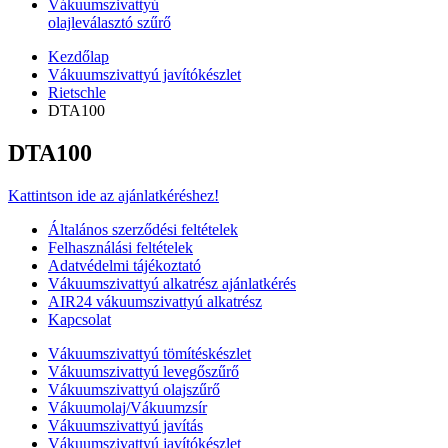
Vákuumszivattyú
olajleválasztó szűrő
Kezdőlap
Vákuumszivattyú javítókészlet
Rietschle
DTA100
DTA100
Kattintson ide az ajánlatkéréshez!
Általános szerződési feltételek
Felhasználási feltételek
Adatvédelmi tájékoztató
Vákuumszivattyú alkatrész ajánlatkérés
AIR24 vákuumszivattyú alkatrész
Kapcsolat
Vákuumszivattyú tömítéskészlet
Vákuumszivattyú levegőszűrő
Vákuumszivattyú olajszűrő
Vákuumolaj/Vákuumzsír
Vákuumszivattyú javítás
Vákuumszivattyú javítókészlet