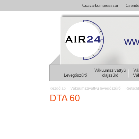
Csavarkompresszor
Csende
ww
Vákuumszivattyú
Vá
Levegőszűrő
olajszűrő
Vá
Kezdőlap
Vákuumszivattyú levegőszűrő
Rietsch
DTA 60