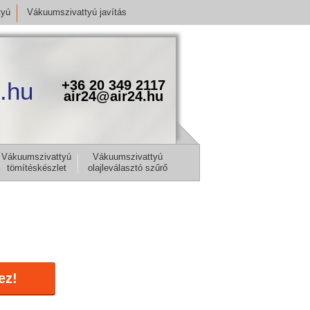
tyú
Vákuumszivattyú javítás
.hu
+36 20 349 2117
air24@air24.hu
Vákuumszivattyú
Vákuumszivattyú
tömítéskészlet
olajleválasztó szűrő
ez!