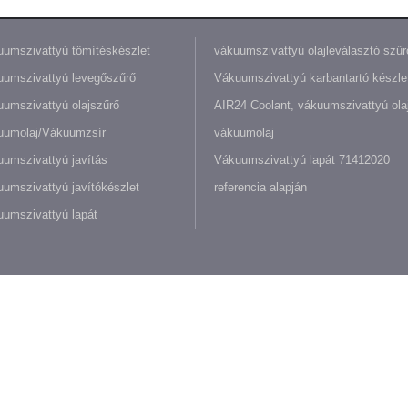
umszivattyú tömítéskészlet
vákuumszivattyú olajleválasztó szűr
umszivattyú levegőszűrő
Vákuumszivattyú karbantartó készle
umszivattyú olajszűrő
AIR24 Coolant, vákuumszivattyú olaj
uumolaj/Vákuumzsír
vákuumolaj
umszivattyú javítás
Vákuumszivattyú lapát 71412020
umszivattyú javítókészlet
referencia alapján
umszivattyú lapát