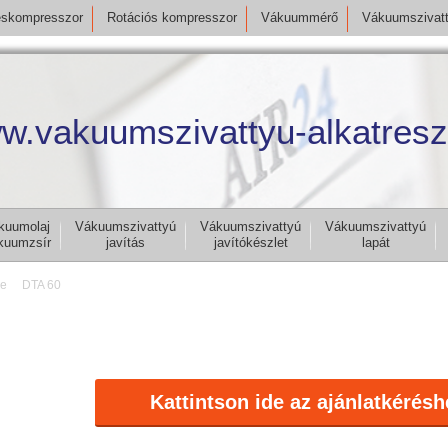
skompresszor
Rotációs kompresszor
Vákuummérő
Vákuumszivat
w.vakuumszivattyu-alkatresz
kuumolaj
Vákuumszivattyú
Vákuumszivattyú
Vákuumszivattyú
kuumzsír
javítás
javítókészlet
lapát
le
DTA 60
Kattintson ide az ajánlatkérésh