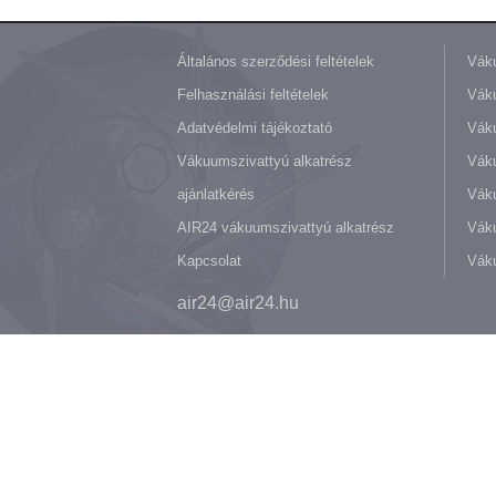
Általános szerződési feltételek
Váku
Felhasználási feltételek
Váku
Adatvédelmi tájékoztató
Váku
Vákuumszivattyú alkatrész
Vák
ajánlatkérés
Váku
AIR24 vákuumszivattyú alkatrész
Váku
Kapcsolat
Váku
air24@air24.hu