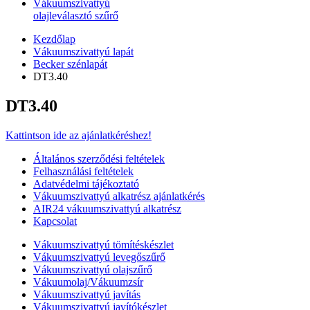
Vákuumszivattyú
olajleválasztó szűrő
Kezdőlap
Vákuumszivattyú lapát
Becker szénlapát
DT3.40
DT3.40
Kattintson ide az ajánlatkéréshez!
Általános szerződési feltételek
Felhasználási feltételek
Adatvédelmi tájékoztató
Vákuumszivattyú alkatrész ajánlatkérés
AIR24 vákuumszivattyú alkatrész
Kapcsolat
Vákuumszivattyú tömítéskészlet
Vákuumszivattyú levegőszűrő
Vákuumszivattyú olajszűrő
Vákuumolaj/Vákuumzsír
Vákuumszivattyú javítás
Vákuumszivattyú javítókészlet