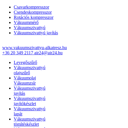
Csavarkompresszor
Csendeskompresszor
Rotációs kompresszor
Vákuummérő
Vákuumszivattyú
Vákuumszivattyú javítás
www.vakuumszivattyu-alkatresz.hu
+36 20 349 2117
air24@air24.hu
Levegőszűrő
Vákuumszivattyú
olajszűrő
Vákuumolaj
Vákuumzsír
Vákuumszivattyú
javítás
Vákuumszivattyú
javítókészlet
Vákuumszivattyú
lapát
Vákuumszivattyú
tömítéskészlet