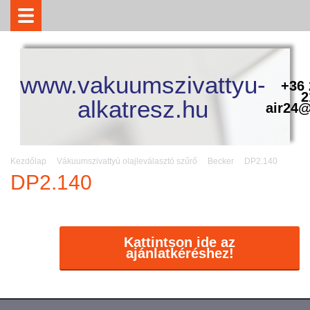
www.vakuumszivattyu-
+36 
2
alkatresz.hu
air24@
Kezdőlap
Vákuumszivattyú olajleválasztó szűrő
Becker
DP2.140
DP2.140
Kattintson ide az
ajánlatkéréshez!