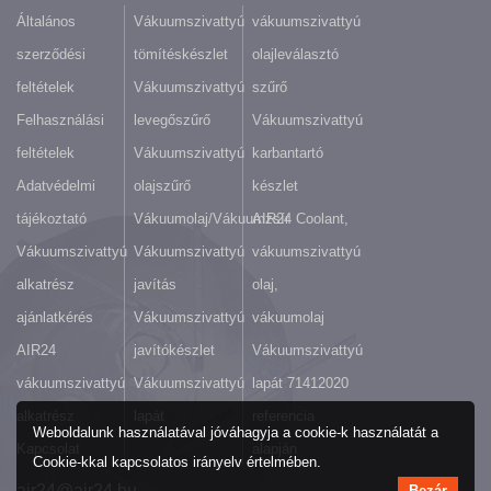
Általános
Vákuumszivattyú
vákuumszivattyú
szerződési
tömítéskészlet
olajleválasztó
feltételek
Vákuumszivattyú
szűrő
Felhasználási
levegőszűrő
Vákuumszivattyú
feltételek
Vákuumszivattyú
karbantartó
Adatvédelmi
olajszűrő
készlet
tájékoztató
Vákuumolaj/Vákuumzsír
AIR24 Coolant,
Vákuumszivattyú
Vákuumszivattyú
vákuumszivattyú
alkatrész
javítás
olaj,
ajánlatkérés
Vákuumszivattyú
vákuumolaj
AIR24
javítókészlet
Vákuumszivattyú
vákuumszivattyú
Vákuumszivattyú
lapát 71412020
alkatrész
lapát
referencia
Weboldalunk használatával jóváhagyja a cookie-k használatát a
Kapcsolat
alapján
Cookie-kkal kapcsolatos irányelv értelmében.
air24@air24.hu
Bezár