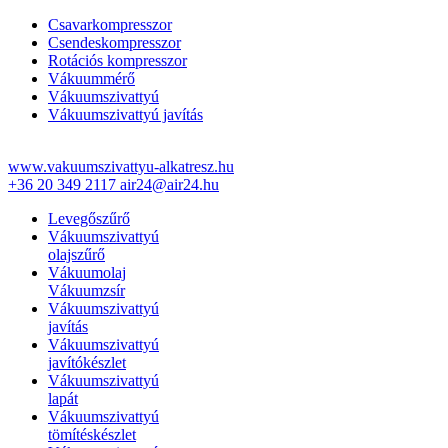
Csavarkompresszor
Csendeskompresszor
Rotációs kompresszor
Vákuummérő
Vákuumszivattyú
Vákuumszivattyú javítás
www.vakuumszivattyu-alkatresz.hu
+36 20 349 2117
air24@air24.hu
Levegőszűrő
Vákuumszivattyú
olajszűrő
Vákuumolaj
Vákuumzsír
Vákuumszivattyú
javítás
Vákuumszivattyú
javítókészlet
Vákuumszivattyú
lapát
Vákuumszivattyú
tömítéskészlet