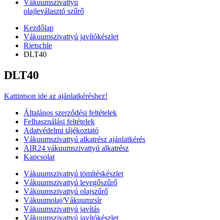
Vákuumszivattyú
olajleválasztó szűrő
Kezdőlap
Vákuumszivattyú javítókészlet
Rietschle
DLT40
DLT40
Kattintson ide az ajánlatkéréshez!
Általános szerződési feltételek
Felhasználási feltételek
Adatvédelmi tájékoztató
Vákuumszivattyú alkatrész ajánlatkérés
AIR24 vákuumszivattyú alkatrész
Kapcsolat
Vákuumszivattyú tömítéskészlet
Vákuumszivattyú levegőszűrő
Vákuumszivattyú olajszűrő
Vákuumolaj/Vákuumzsír
Vákuumszivattyú javítás
Vákuumszivattyú javítókészlet