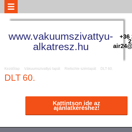
www.vakuumszivattyu-
+36 
2
alkatresz.hu
air24@
Kezdőlap
Vákuumszivattyú lapát
Rietschle szénlapát
DLT 60.
DLT 60.
Kattintson ide az
ajánlatkéréshez!