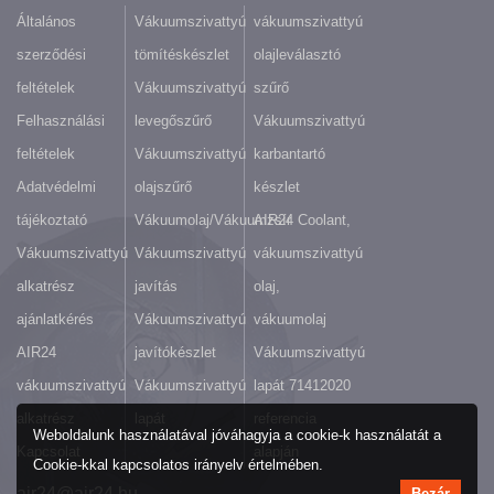
Általános
Vákuumszivattyú
vákuumszivattyú
szerződési
tömítéskészlet
olajleválasztó
feltételek
Vákuumszivattyú
szűrő
Felhasználási
levegőszűrő
Vákuumszivattyú
feltételek
Vákuumszivattyú
karbantartó
Adatvédelmi
olajszűrő
készlet
tájékoztató
Vákuumolaj/Vákuumzsír
AIR24 Coolant,
Vákuumszivattyú
Vákuumszivattyú
vákuumszivattyú
alkatrész
javítás
olaj,
ajánlatkérés
Vákuumszivattyú
vákuumolaj
AIR24
javítókészlet
Vákuumszivattyú
vákuumszivattyú
Vákuumszivattyú
lapát 71412020
alkatrész
lapát
referencia
Weboldalunk használatával jóváhagyja a cookie-k használatát a
Kapcsolat
alapján
Cookie-kkal kapcsolatos irányelv értelmében.
air24@air24.hu
Bezár