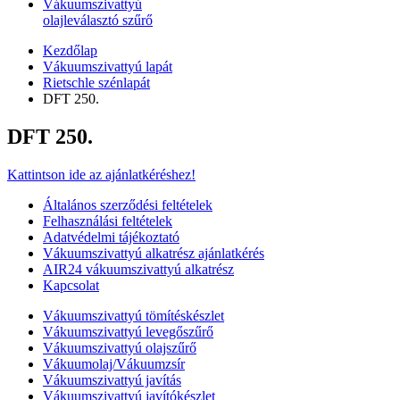
Vákuumszivattyú
olajleválasztó szűrő
Kezdőlap
Vákuumszivattyú lapát
Rietschle szénlapát
DFT 250.
DFT 250.
Kattintson ide az ajánlatkéréshez!
Általános szerződési feltételek
Felhasználási feltételek
Adatvédelmi tájékoztató
Vákuumszivattyú alkatrész ajánlatkérés
AIR24 vákuumszivattyú alkatrész
Kapcsolat
Vákuumszivattyú tömítéskészlet
Vákuumszivattyú levegőszűrő
Vákuumszivattyú olajszűrő
Vákuumolaj/Vákuumzsír
Vákuumszivattyú javítás
Vákuumszivattyú javítókészlet