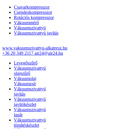
Csavarkompresszor
Csendeskompresszor
Rotációs kompresszor
Vákuummérő
Vákuumszivattyú
Vákuumszivattyú javítás
www.vakuumszivattyu-alkatresz.hu
+36 20 349 2117
air24@air24.hu
Levegőszűrő
Vákuumszivattyú
olajszűrő
Vákuumolaj
Vákuumzsír
Vákuumszivattyú
javítás
Vákuumszivattyú
javítókészlet
Vákuumszivattyú
lapát
Vákuumszivattyú
tömítéskészlet