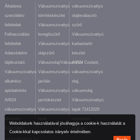
Általános
Vákuumszivattyú
vákuumszivattyú
szerződési
tömítéskészlet
olajleválasztó
feltételek
Vákuumszivattyú
szűrő
Felhasználási
levegőszűrő
Vákuumszivattyú
feltételek
Vákuumszivattyú
karbantartó
Adatvédelmi
olajszűrő
készlet
tájékoztató
Vákuumolaj/Vákuumzsír
AIR24 Coolant,
Vákuumszivattyú
Vákuumszivattyú
vákuumszivattyú
alkatrész
javítás
olaj,
ajánlatkérés
Vákuumszivattyú
vákuumolaj
AIR24
javítókészlet
Vákuumszivattyú
vákuumszivattyú
Vákuumszivattyú
lapát 71412020
alkatrész
lapát
referencia
Weboldalunk használatával jóváhagyja a cookie-k használatát a
Kapcsolat
alapján
Cookie-kkal kapcsolatos irányelv értelmében.
air24@air24.hu
Bezár