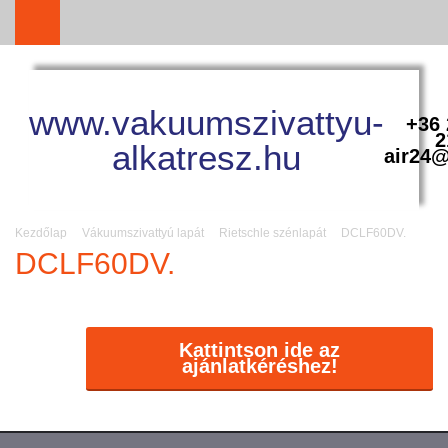
www.vakuumszivattyu-
+36 
2
alkatresz.hu
air24@
Kezdőlap
Vákuumszivattyú lapát
Rietschle szénlapát
DCLF60DV.
DCLF60DV.
Kattintson ide az
ajánlatkéréshez!