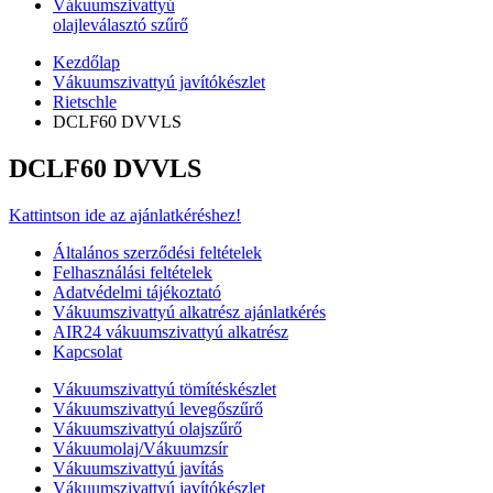
Vákuumszivattyú
olajleválasztó szűrő
Kezdőlap
Vákuumszivattyú javítókészlet
Rietschle
DCLF60 DVVLS
DCLF60 DVVLS
Kattintson ide az ajánlatkéréshez!
Általános szerződési feltételek
Felhasználási feltételek
Adatvédelmi tájékoztató
Vákuumszivattyú alkatrész ajánlatkérés
AIR24 vákuumszivattyú alkatrész
Kapcsolat
Vákuumszivattyú tömítéskészlet
Vákuumszivattyú levegőszűrő
Vákuumszivattyú olajszűrő
Vákuumolaj/Vákuumzsír
Vákuumszivattyú javítás
Vákuumszivattyú javítókészlet