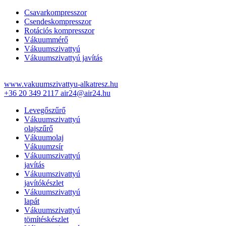
Csavarkompresszor
Csendeskompresszor
Rotációs kompresszor
Vákuummérő
Vákuumszivattyú
Vákuumszivattyú javítás
www.vakuumszivattyu-alkatresz.hu
+36 20 349 2117
air24@air24.hu
Levegőszűrő
Vákuumszivattyú
olajszűrő
Vákuumolaj
Vákuumzsír
Vákuumszivattyú
javítás
Vákuumszivattyú
javítókészlet
Vákuumszivattyú
lapát
Vákuumszivattyú
tömítéskészlet