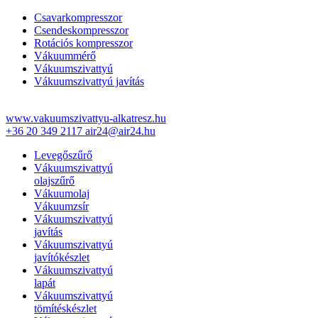
Csavarkompresszor
Csendeskompresszor
Rotációs kompresszor
Vákuummérő
Vákuumszivattyú
Vákuumszivattyú javítás
www.vakuumszivattyu-alkatresz.hu
+36 20 349 2117
air24@air24.hu
Levegőszűrő
Vákuumszivattyú
olajszűrő
Vákuumolaj
Vákuumzsír
Vákuumszivattyú
javítás
Vákuumszivattyú
javítókészlet
Vákuumszivattyú
lapát
Vákuumszivattyú
tömítéskészlet