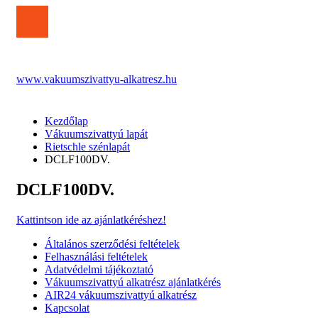
www.vakuumszivattyu-alkatresz.hu
Kezdőlap
Vákuumszivattyú lapát
Rietschle szénlapát
DCLF100DV.
DCLF100DV.
Kattintson ide az ajánlatkéréshez!
Általános szerződési feltételek
Felhasználási feltételek
Adatvédelmi tájékoztató
Vákuumszivattyú alkatrész ajánlatkérés
AIR24 vákuumszivattyú alkatrész
Kapcsolat