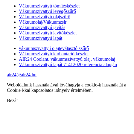
Vákuumszivattyú tömítéskészlet
Vákuumszivattyú levegőszűrő
Vákuumszivattyú olajszűrő
Vákuumolaj/Vákuumzsír
Vákuumszivattyú javítás
Vákuumszivattyú javítókészlet
Vákuumszivattyú lapát
vákuumszivattyú olajleválasztó szűrő
Vákuumszivattyú karbantartó készlet
AIR24 Coolant, vákuumszivattyú olaj, vákuumolaj
Vákuumszivattyú lapát 71412020 referencia alapján
air24@air24.hu
Weboldalunk használatával jóváhagyja a cookie-k használatát a
Cookie-kkal kapcsolatos irányelv értelmében.
Bezár