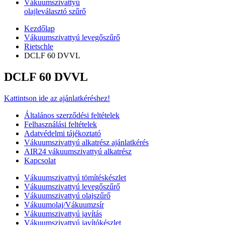
Vákuumszivattyú
olajleválasztó szűrő
Kezdőlap
Vákuumszivattyú levegőszűrő
Rietschle
DCLF 60 DVVL
DCLF 60 DVVL
Kattintson ide az ajánlatkéréshez!
Általános szerződési feltételek
Felhasználási feltételek
Adatvédelmi tájékoztató
Vákuumszivattyú alkatrész ajánlatkérés
AIR24 vákuumszivattyú alkatrész
Kapcsolat
Vákuumszivattyú tömítéskészlet
Vákuumszivattyú levegőszűrő
Vákuumszivattyú olajszűrő
Vákuumolaj/Vákuumzsír
Vákuumszivattyú javítás
Vákuumszivattyú javítókészlet