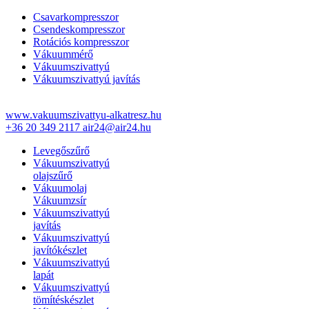
Csavarkompresszor
Csendeskompresszor
Rotációs kompresszor
Vákuummérő
Vákuumszivattyú
Vákuumszivattyú javítás
www.vakuumszivattyu-alkatresz.hu
+36 20 349 2117
air24@air24.hu
Levegőszűrő
Vákuumszivattyú
olajszűrő
Vákuumolaj
Vákuumzsír
Vákuumszivattyú
javítás
Vákuumszivattyú
javítókészlet
Vákuumszivattyú
lapát
Vákuumszivattyú
tömítéskészlet