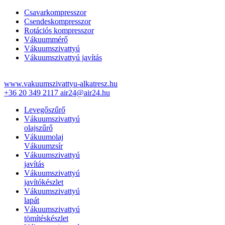
Csavarkompresszor
Csendeskompresszor
Rotációs kompresszor
Vákuummérő
Vákuumszivattyú
Vákuumszivattyú javítás
www.vakuumszivattyu-alkatresz.hu
+36 20 349 2117
air24@air24.hu
Levegőszűrő
Vákuumszivattyú
olajszűrő
Vákuumolaj
Vákuumzsír
Vákuumszivattyú
javítás
Vákuumszivattyú
javítókészlet
Vákuumszivattyú
lapát
Vákuumszivattyú
tömítéskészlet