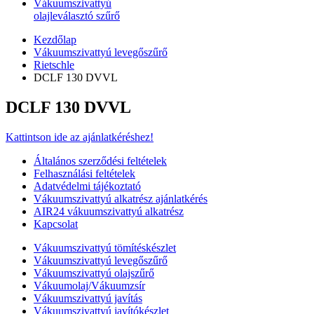
Vákuumszivattyú
olajleválasztó szűrő
Kezdőlap
Vákuumszivattyú levegőszűrő
Rietschle
DCLF 130 DVVL
DCLF 130 DVVL
Kattintson ide az ajánlatkéréshez!
Általános szerződési feltételek
Felhasználási feltételek
Adatvédelmi tájékoztató
Vákuumszivattyú alkatrész ajánlatkérés
AIR24 vákuumszivattyú alkatrész
Kapcsolat
Vákuumszivattyú tömítéskészlet
Vákuumszivattyú levegőszűrő
Vákuumszivattyú olajszűrő
Vákuumolaj/Vákuumzsír
Vákuumszivattyú javítás
Vákuumszivattyú javítókészlet