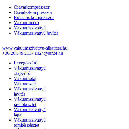
Csavarkompresszor
Csendeskompresszor
Rotációs kompresszor
Vákuummérő
Vákuumszivattyú
Vákuumszivattyú javítás
www.vakuumszivattyu-alkatresz.hu
+36 20 349 2117
air24@air24.hu
Levegőszűrő
Vákuumszivattyú
olajszűrő
Vákuumolaj
Vákuumzsír
Vákuumszivattyú
javítás
Vákuumszivattyú
javítókészlet
Vákuumszivattyú
lapát
Vákuumszivattyú
tömítéskészlet