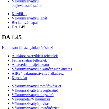
Vákuumszivattyú
olajleválasztó szűrő
Kezdőlap
Vákuumszivattyú lapát
Becker szénlapát
DA 1.45
DA 1.45
Kattintson ide az ajánlatkéréshez!
Általános szerződési feltételek
Felhasználási feltételek
Adatvédelmi tájékoztató
Vákuumszivattyú alkatrész ajánlatkérés
AIR24 vákuumszivattyú alkatrész
Kapcsolat
Vákuumszivattyú tömítéskészlet
Vákuumszivattyú levegőszűrő
Vákuumszivattyú olajszűrő
Vákuumolaj/Vákuumzsír
Vákuumszivattyú javítás
Vákuumszivattyú javítókészlet