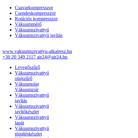
Csavarkompresszor
Csendeskompresszor
Rotációs kompresszor
Vákuummérő
Vákuumszivattyú
Vákuumszivattyú javítás
www.vakuumszivattyu-alkatresz.hu
+36 20 349 2117
air24@air24.hu
Levegőszűrő
Vákuumszivattyú
olajszűrő
Vákuumolaj
Vákuumzsír
Vákuumszivattyú
javítás
Vákuumszivattyú
javítókészlet
Vákuumszivattyú
lapát
Vákuumszivattyú
tömítéskészlet