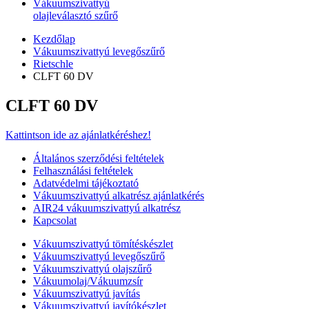
Vákuumszivattyú
olajleválasztó szűrő
Kezdőlap
Vákuumszivattyú levegőszűrő
Rietschle
CLFT 60 DV
CLFT 60 DV
Kattintson ide az ajánlatkéréshez!
Általános szerződési feltételek
Felhasználási feltételek
Adatvédelmi tájékoztató
Vákuumszivattyú alkatrész ajánlatkérés
AIR24 vákuumszivattyú alkatrész
Kapcsolat
Vákuumszivattyú tömítéskészlet
Vákuumszivattyú levegőszűrő
Vákuumszivattyú olajszűrő
Vákuumolaj/Vákuumzsír
Vákuumszivattyú javítás
Vákuumszivattyú javítókészlet