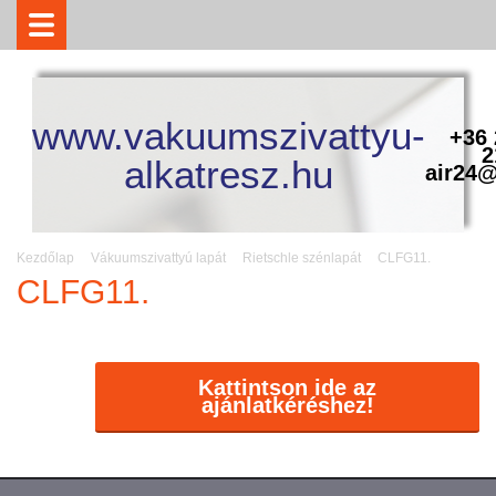
www.vakuumszivattyu-
+36 
2
alkatresz.hu
air24@
Kezdőlap
Vákuumszivattyú lapát
Rietschle szénlapát
CLFG11.
CLFG11.
Kattintson ide az
ajánlatkéréshez!