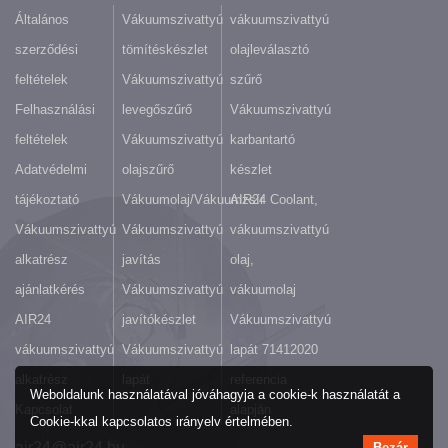
Általános
Vákuumszivattyú
vákuumszivattyú
szerződési
tömítéskészlet
olajleválasztó
feltételek
Vákuumszivattyú
szűrő
Felhasználási
levegőszűrő
Vákuumszivattyú
feltételek
Vákuumszivattyú
karbantartó
Adatvédelmi
olajszűrő
készlet
tájékoztató
Vákuumolaj/Vákuumzsír
AIR24 Coolant,
Vákuumszivattyú
Vákuumszivattyú
vákuumszivattyú
alkatrész
javítás
olaj,
ajánlatkérés
Vákuumszivattyú
vákuumolaj
AIR24
javítókészlet
Vákuumszivattyú
vákuumszivattyú
Vákuumszivattyú
lapát 71412020
alkatrész
lapát
referencia
Weboldalunk használatával jóváhagyja a cookie-k használatát a
Kapcsolat
alapján
Cookie-kkal kapcsolatos irányelv értelmében.
air24@air24.hu
Bezár