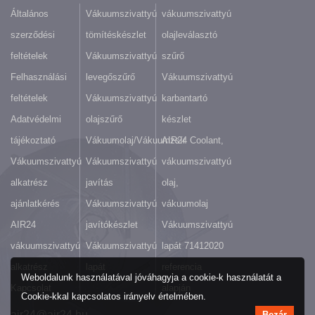
Általános
Vákuumszivattyú
vákuumszivattyú
szerződési
tömítéskészlet
olajleválasztó
feltételek
Vákuumszivattyú
szűrő
Felhasználási
levegőszűrő
Vákuumszivattyú
feltételek
Vákuumszivattyú
karbantartó
Adatvédelmi
olajszűrő
készlet
tájékoztató
Vákuumolaj/Vákuumzsír
AIR24 Coolant,
Vákuumszivattyú
Vákuumszivattyú
vákuumszivattyú
alkatrész
javítás
olaj,
ajánlatkérés
Vákuumszivattyú
vákuumolaj
AIR24
javítókészlet
Vákuumszivattyú
vákuumszivattyú
Vákuumszivattyú
lapát 71412020
alkatrész
lapát
referencia
Weboldalunk használatával jóváhagyja a cookie-k használatát a
Kapcsolat
alapján
Cookie-kkal kapcsolatos irányelv értelmében.
air24@air24.hu
Bezár