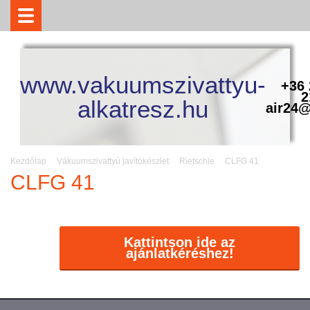
www.vakuumszivattyu-
+36 
2
alkatresz.hu
air24@
Kezdőlap
Vákuumszivattyú javítókészlet
Rietschle
CLFG 41
CLFG 41
Kattintson ide az
ajánlatkéréshez!