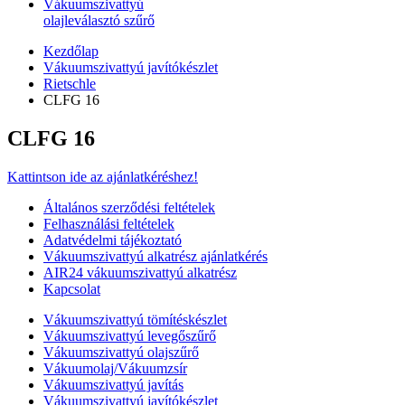
Vákuumszivattyú
olajleválasztó szűrő
Kezdőlap
Vákuumszivattyú javítókészlet
Rietschle
CLFG 16
CLFG 16
Kattintson ide az ajánlatkéréshez!
Általános szerződési feltételek
Felhasználási feltételek
Adatvédelmi tájékoztató
Vákuumszivattyú alkatrész ajánlatkérés
AIR24 vákuumszivattyú alkatrész
Kapcsolat
Vákuumszivattyú tömítéskészlet
Vákuumszivattyú levegőszűrő
Vákuumszivattyú olajszűrő
Vákuumolaj/Vákuumzsír
Vákuumszivattyú javítás
Vákuumszivattyú javítókészlet