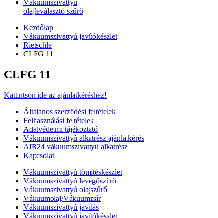
Vákuumszivattyú
olajleválasztó szűrő
Kezdőlap
Vákuumszivattyú javítókészlet
Rietschle
CLFG 11
CLFG 11
Kattintson ide az ajánlatkéréshez!
Általános szerződési feltételek
Felhasználási feltételek
Adatvédelmi tájékoztató
Vákuumszivattyú alkatrész ajánlatkérés
AIR24 vákuumszivattyú alkatrész
Kapcsolat
Vákuumszivattyú tömítéskészlet
Vákuumszivattyú levegőszűrő
Vákuumszivattyú olajszűrő
Vákuumolaj/Vákuumzsír
Vákuumszivattyú javítás
Vákuumszivattyú javítókészlet