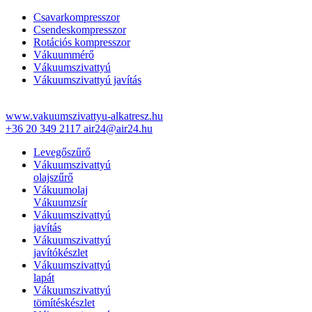
Csavarkompresszor
Csendeskompresszor
Rotációs kompresszor
Vákuummérő
Vákuumszivattyú
Vákuumszivattyú javítás
www.vakuumszivattyu-alkatresz.hu
+36 20 349 2117
air24@air24.hu
Levegőszűrő
Vákuumszivattyú
olajszűrő
Vákuumolaj
Vákuumzsír
Vákuumszivattyú
javítás
Vákuumszivattyú
javítókészlet
Vákuumszivattyú
lapát
Vákuumszivattyú
tömítéskészlet