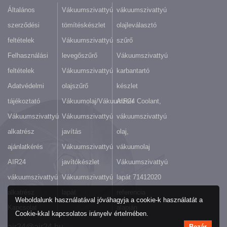
Általános
Vákuumszivattyú
vákuumszivattyú
szerződési
tömítéskészlet
olajleválasztó
feltételek
Vákuumszivattyú
szűrő
Felhasználási
levegőszűrő
Vákuumszivattyú
feltételek
Vákuumszivattyú
karbantartó
Adatvédelmi
olajszűrő
készlet
tájékoztató
Vákuumolaj/Vákuumzsír
AIR24 Coolant,
Vákuumszivattyú
Vákuumszivattyú
vákuumszivattyú
alkatrész
javítás
olaj,
ajánlatkérés
Vákuumszivattyú
vákuumolaj
AIR24
javítókészlet
Vákuumszivattyú
vákuumszivattyú
Vákuumszivattyú
lapát 71412020
alkatrész
lapát
referencia
Weboldalunk használatával jóváhagyja a cookie-k használatát a
Kapcsolat
alapján
Cookie-kkal kapcsolatos irányelv értelmében.
air24@air24.hu
Bezár