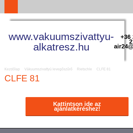
www.vakuumszivattyu-
+36 
2
alkatresz.hu
air24@
Kezdőlap
Vákuumszivattyú levegőszűrő
Rietschle
CLFE 81
CLFE 81
Kattintson ide az
ajánlatkéréshez!