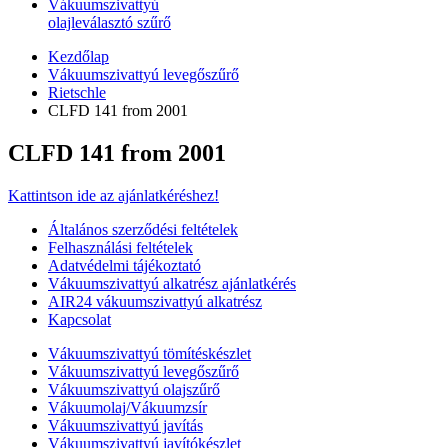
Vákuumszivattyú
olajleválasztó szűrő
Kezdőlap
Vákuumszivattyú levegőszűrő
Rietschle
CLFD 141 from 2001
CLFD 141 from 2001
Kattintson ide az ajánlatkéréshez!
Általános szerződési feltételek
Felhasználási feltételek
Adatvédelmi tájékoztató
Vákuumszivattyú alkatrész ajánlatkérés
AIR24 vákuumszivattyú alkatrész
Kapcsolat
Vákuumszivattyú tömítéskészlet
Vákuumszivattyú levegőszűrő
Vákuumszivattyú olajszűrő
Vákuumolaj/Vákuumzsír
Vákuumszivattyú javítás
Vákuumszivattyú javítókészlet