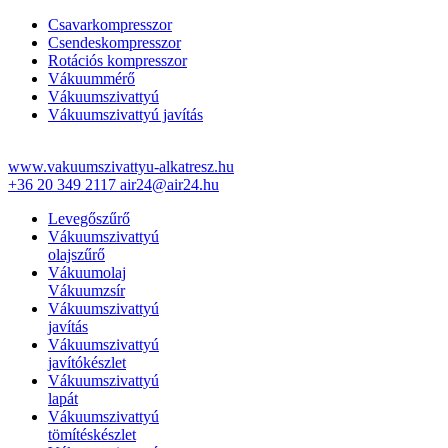
Csavarkompresszor
Csendeskompresszor
Rotációs kompresszor
Vákuummérő
Vákuumszivattyú
Vákuumszivattyú javítás
www.vakuumszivattyu-alkatresz.hu
+36 20 349 2117
air24@air24.hu
Levegőszűrő
Vákuumszivattyú
olajszűrő
Vákuumolaj
Vákuumzsír
Vákuumszivattyú
javítás
Vákuumszivattyú
javítókészlet
Vákuumszivattyú
lapát
Vákuumszivattyú
tömítéskészlet