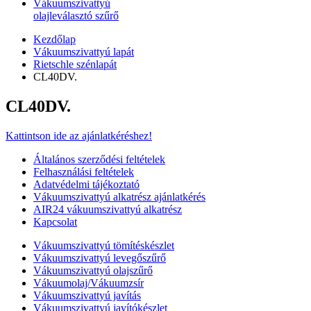
Vákuumszivattyú
olajleválasztó szűrő
Kezdőlap
Vákuumszivattyú lapát
Rietschle szénlapát
CL40DV.
CL40DV.
Kattintson ide az ajánlatkéréshez!
Általános szerződési feltételek
Felhasználási feltételek
Adatvédelmi tájékoztató
Vákuumszivattyú alkatrész ajánlatkérés
AIR24 vákuumszivattyú alkatrész
Kapcsolat
Vákuumszivattyú tömítéskészlet
Vákuumszivattyú levegőszűrő
Vákuumszivattyú olajszűrő
Vákuumolaj/Vákuumzsír
Vákuumszivattyú javítás
Vákuumszivattyú javítókészlet