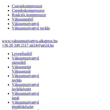
Csavarkompresszor
Csendeskompresszor
Rotációs kompresszor
Vákuummérő
Vákuumszivattyú
Vákuumszivattyú javítás
www.vakuumszivattyu-alkatresz.hu
+36 20 349 2117
air24@air24.hu
Levegőszűrő
Vákuumszivattyú
olajszűrő
Vákuumolaj
Vákuumzsír
Vákuumszivattyú
javítás
Vákuumszivattyú
javítókészlet
Vákuumszivattyú
lapát
Vákuumszivattyú
tömítéskészlet