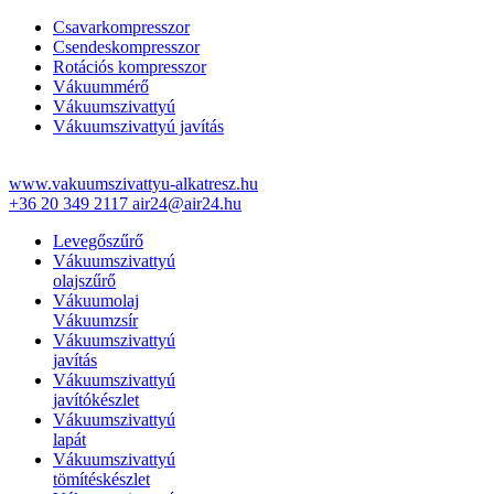
Csavarkompresszor
Csendeskompresszor
Rotációs kompresszor
Vákuummérő
Vákuumszivattyú
Vákuumszivattyú javítás
www.vakuumszivattyu-alkatresz.hu
+36 20 349 2117
air24@air24.hu
Levegőszűrő
Vákuumszivattyú
olajszűrő
Vákuumolaj
Vákuumzsír
Vákuumszivattyú
javítás
Vákuumszivattyú
javítókészlet
Vákuumszivattyú
lapát
Vákuumszivattyú
tömítéskészlet