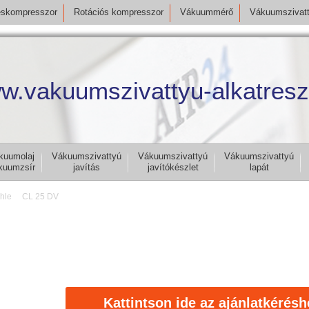
skompresszor
Rotációs kompresszor
Vákuummérő
Vákuumszivat
w.vakuumszivattyu-alkatresz
kuumolaj
Vákuumszivattyú
Vákuumszivattyú
Vákuumszivattyú
kuumzsír
javítás
javítókészlet
lapát
hle
CL 25 DV
Kattintson ide az ajánlatkérésh