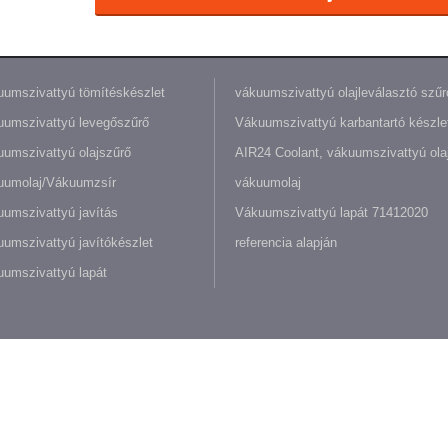
umszivattyú tömítéskészlet
vákuumszivattyú olajleválasztó szűr
umszivattyú levegőszűrő
Vákuumszivattyú karbantartó készle
umszivattyú olajszűrő
AIR24 Coolant, vákuumszivattyú olaj
uumolaj/Vákuumzsír
vákuumolaj
umszivattyú javítás
Vákuumszivattyú lapát 71412020
umszivattyú javítókészlet
referencia alapján
umszivattyú lapát