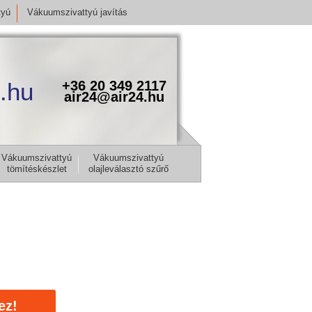
tyú
Vákuumszivattyú javítás
.hu
+36 20 349 2117
air24@air24.hu
Vákuumszivattyú
Vákuumszivattyú
tömítéskészlet
olajleválasztó szűrő
ez!