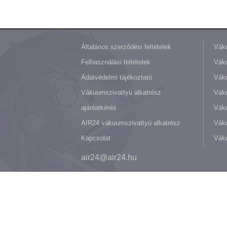
Általános szerződési feltételek
Váku
Felhasználási feltételek
Váku
Adatvédelmi tájékoztató
Váku
Vákuumszivattyú alkatrész
Vák
ajánlatkérés
Váku
AIR24 vákuumszivattyú alkatrész
Váku
Kapcsolat
Váku
air24@air24.hu