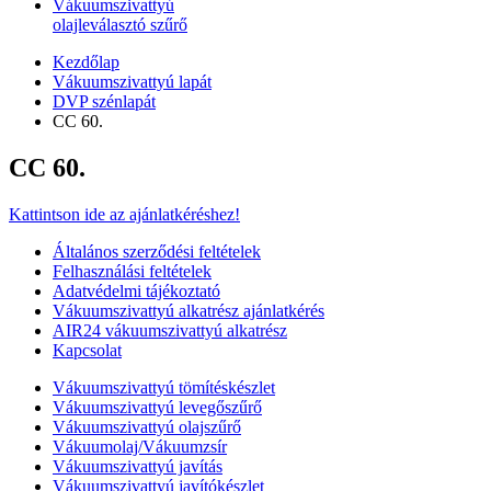
Vákuumszivattyú
olajleválasztó szűrő
Kezdőlap
Vákuumszivattyú lapát
DVP szénlapát
CC 60.
CC 60.
Kattintson ide az ajánlatkéréshez!
Általános szerződési feltételek
Felhasználási feltételek
Adatvédelmi tájékoztató
Vákuumszivattyú alkatrész ajánlatkérés
AIR24 vákuumszivattyú alkatrész
Kapcsolat
Vákuumszivattyú tömítéskészlet
Vákuumszivattyú levegőszűrő
Vákuumszivattyú olajszűrő
Vákuumolaj/Vákuumzsír
Vákuumszivattyú javítás
Vákuumszivattyú javítókészlet