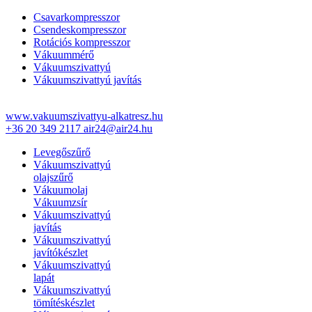
Csavarkompresszor
Csendeskompresszor
Rotációs kompresszor
Vákuummérő
Vákuumszivattyú
Vákuumszivattyú javítás
www.vakuumszivattyu-alkatresz.hu
+36 20 349 2117
air24@air24.hu
Levegőszűrő
Vákuumszivattyú
olajszűrő
Vákuumolaj
Vákuumzsír
Vákuumszivattyú
javítás
Vákuumszivattyú
javítókészlet
Vákuumszivattyú
lapát
Vákuumszivattyú
tömítéskészlet