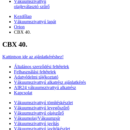
Vákuumszivattyú
olajleválasztó szűrő
Kezdőlap
Vákuumszivattyú lapát
Orion
CBX 40.
CBX 40.
Kattintson ide az ajánlatkéréshez!
Általános szerződési feltételek
Felhasználási feltételek
Adatvédelmi tájékoztató
Vákuumszivattyú alkatrész ajánlatkérés
AIR24 vákuumszivattyú alkatrész
Kapcsolat
Vákuumszivattyú tömítéskészlet
Vákuumszivattyú levegőszűrő
Vákuumszivattyú olajszűrő
Vákuumolaj/Vákuumzsír
Vákuumszivattyú javítás
Vákuumszivattyú javítókészlet