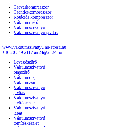
Csavarkompresszor
Csendeskompresszor
Rotációs kompresszor
Vákuummérő
Vákuumszivattyú
Vákuumszivattyú javítás
www.vakuumszivattyu-alkatresz.hu
+36 20 349 2117
air24@air24.hu
Levegőszűrő
Vákuumszivattyú
olajszűrő
Vákuumolaj
Vákuumzsír
Vákuumszivattyú
javítás
Vákuumszivattyú
javítókészlet
Vákuumszivattyú
lapát
Vákuumszivattyú
tömítéskészlet