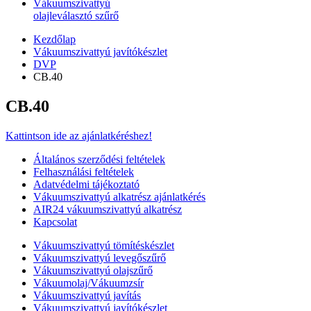
Vákuumszivattyú
olajleválasztó szűrő
Kezdőlap
Vákuumszivattyú javítókészlet
DVP
CB.40
CB.40
Kattintson ide az ajánlatkéréshez!
Általános szerződési feltételek
Felhasználási feltételek
Adatvédelmi tájékoztató
Vákuumszivattyú alkatrész ajánlatkérés
AIR24 vákuumszivattyú alkatrész
Kapcsolat
Vákuumszivattyú tömítéskészlet
Vákuumszivattyú levegőszűrő
Vákuumszivattyú olajszűrő
Vákuumolaj/Vákuumzsír
Vákuumszivattyú javítás
Vákuumszivattyú javítókészlet