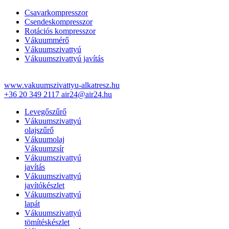
Csavarkompresszor
Csendeskompresszor
Rotációs kompresszor
Vákuummérő
Vákuumszivattyú
Vákuumszivattyú javítás
www.vakuumszivattyu-alkatresz.hu
+36 20 349 2117
air24@air24.hu
Levegőszűrő
Vákuumszivattyú
olajszűrő
Vákuumolaj
Vákuumzsír
Vákuumszivattyú
javítás
Vákuumszivattyú
javítókészlet
Vákuumszivattyú
lapát
Vákuumszivattyú
tömítéskészlet