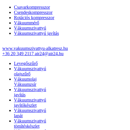
Csavarkompresszor
Csendeskompresszor
Rotációs kompresszor
Vákuummérő
Vákuumszivattyú
Vákuumszivattyú javítás
www.vakuumszivattyu-alkatresz.hu
+36 20 349 2117
air24@air24.hu
Levegőszűrő
Vákuumszivattyú
olajszűrő
Vákuumolaj
Vákuumzsír
Vákuumszivattyú
javítás
Vákuumszivattyú
javítókészlet
Vákuumszivattyú
lapát
Vákuumszivattyú
tömítéskészlet