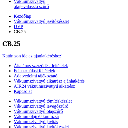
Vákuumszivattyú
olajleválasztó szűrő
Kezdőlap
Vákuumszivattyú javítókészlet
DVP
CB.25
CB.25
Kattintson ide az ajánlatkéréshez!
Általános szerződési feltételek
Felhasználási feltételek
Adatvédelmi tájékoztató
Vákuumszivattyú alkatrész ajánlatkérés
AIR24 vákuumszivattyú alkatrész
Kapcsolat
Vákuumszivattyú tömítéskészlet
Vákuumszivattyú levegőszűrő
Vákuumszivattyú olajszűrő
Vákuumolaj/Vákuumzsír
Vákuumszivattyú javítás
Vákuumszivattyú javítókészlet