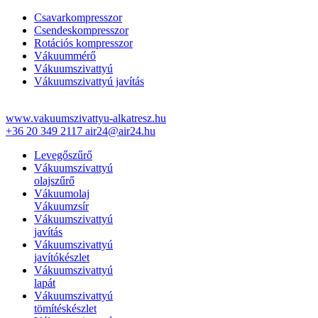
Csavarkompresszor
Csendeskompresszor
Rotációs kompresszor
Vákuummérő
Vákuumszivattyú
Vákuumszivattyú javítás
www.vakuumszivattyu-alkatresz.hu
+36 20 349 2117
air24@air24.hu
Levegőszűrő
Vákuumszivattyú
olajszűrő
Vákuumolaj
Vákuumzsír
Vákuumszivattyú
javítás
Vákuumszivattyú
javítókészlet
Vákuumszivattyú
lapát
Vákuumszivattyú
tömítéskészlet