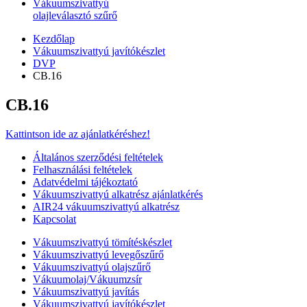
Vákuumszivattyú
olajleválasztó szűrő
Kezdőlap
Vákuumszivattyú javítókészlet
DVP
CB.16
CB.16
Kattintson ide az ajánlatkéréshez!
Általános szerződési feltételek
Felhasználási feltételek
Adatvédelmi tájékoztató
Vákuumszivattyú alkatrész ajánlatkérés
AIR24 vákuumszivattyú alkatrész
Kapcsolat
Vákuumszivattyú tömítéskészlet
Vákuumszivattyú levegőszűrő
Vákuumszivattyú olajszűrő
Vákuumolaj/Vákuumzsír
Vákuumszivattyú javítás
Vákuumszivattyú javítókészlet