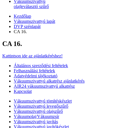
Vákuumszivattyú
olajleválasztó szűrő
Kezdőlap
Vákuumszivattyú lapát
DVP szénlapát
CA 16.
CA 16.
Kattintson ide az ajánlatkéréshez!
Általános szerződési feltételek
Felhasználási feltételek
Adatvédelmi tájékoztató
Vákuumszivattyú alkatrész ajánlatkérés
AIR24 vákuumszivattyú alkatrész
Kapcsolat
Vákuumszivattyú tömítéskészlet
Vákuumszivattyú levegőszűrő
Vákuumszivattyú olajszűrő
Vákuumolaj/Vákuumzsír
Vákuumszivattyú javítás
Vákuumszivattyú javítókészlet