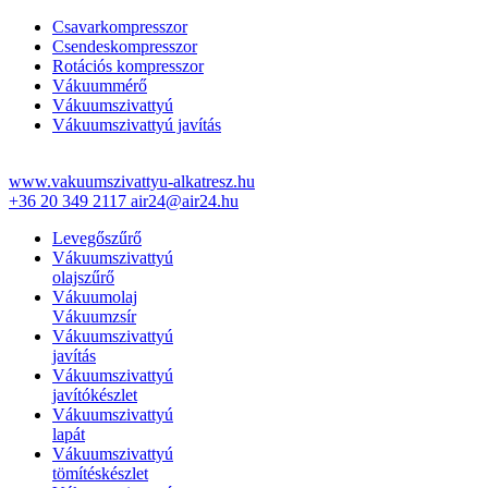
Csavarkompresszor
Csendeskompresszor
Rotációs kompresszor
Vákuummérő
Vákuumszivattyú
Vákuumszivattyú javítás
www.vakuumszivattyu-alkatresz.hu
+36 20 349 2117
air24@air24.hu
Levegőszűrő
Vákuumszivattyú
olajszűrő
Vákuumolaj
Vákuumzsír
Vákuumszivattyú
javítás
Vákuumszivattyú
javítókészlet
Vákuumszivattyú
lapát
Vákuumszivattyú
tömítéskészlet