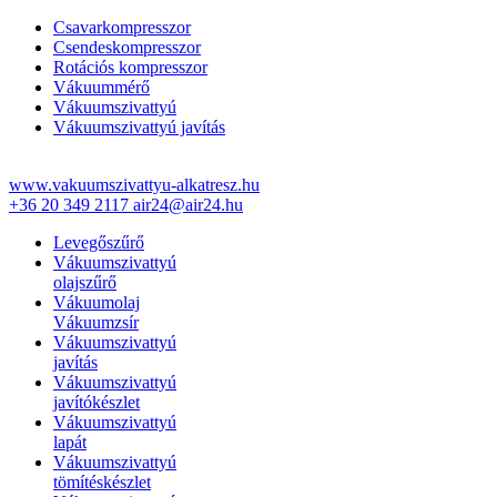
Csavarkompresszor
Csendeskompresszor
Rotációs kompresszor
Vákuummérő
Vákuumszivattyú
Vákuumszivattyú javítás
www.vakuumszivattyu-alkatresz.hu
+36 20 349 2117
air24@air24.hu
Levegőszűrő
Vákuumszivattyú
olajszűrő
Vákuumolaj
Vákuumzsír
Vákuumszivattyú
javítás
Vákuumszivattyú
javítókészlet
Vákuumszivattyú
lapát
Vákuumszivattyú
tömítéskészlet