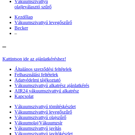
Vákuumszivattyú
olajleválasztó szűrő
Kezdőlap
Vákuumszivattyú levegőszűrő
Becker
–
–
Kattintson ide az ajánlatkéréshez!
Általános szerződési feltételek
Felhasználási feltételek
Adatvédelmi tájékoztató
Vákuumszivattyú alkatrész ajánlatkérés
AIR24 vákuumszivattyú alkatrész
Kapcsolat
Vákuumszivattyú tömítéskészlet
Vákuumszivattyú levegőszűrő
Vákuumszivattyú olajszűrő
Vákuumolaj/Vákuumzsír
Vákuumszivattyú javítás
Vákuumszivattyú javítókészlet