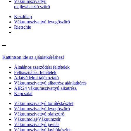
Vákuumszivattyú
olajleválasztó szűrő
Kezdőlap
Vákuumszivattyú levegőszűrő
Rietschle
–
–
Kattintson ide az ajánlatkéréshez!
Általános szerződési feltételek
Felhasználási feltételek
Adatvédelmi tájékoztató
Vákuumszivattyú alkatrész ajánlatkérés
AIR24 vákuumszivattyú alkatrész
Kapcsolat
Vákuumszivattyú tömítéskészlet
Vákuumszivattyú levegőszűrő
Vákuumszivattyú olajszűrő
Vákuumolaj/Vákuumzsír
Vákuumszivattyú javítás
Vákuumszivattyú javítókészlet