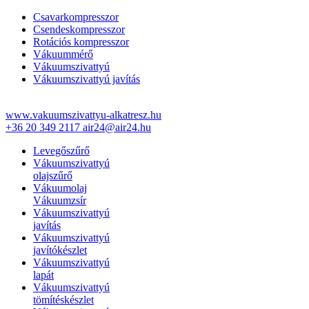
Csavarkompresszor
Csendeskompresszor
Rotációs kompresszor
Vákuummérő
Vákuumszivattyú
Vákuumszivattyú javítás
www.vakuumszivattyu-alkatresz.hu
+36 20 349 2117
air24@air24.hu
Levegőszűrő
Vákuumszivattyú
olajszűrő
Vákuumolaj
Vákuumzsír
Vákuumszivattyú
javítás
Vákuumszivattyú
javítókészlet
Vákuumszivattyú
lapát
Vákuumszivattyú
tömítéskészlet