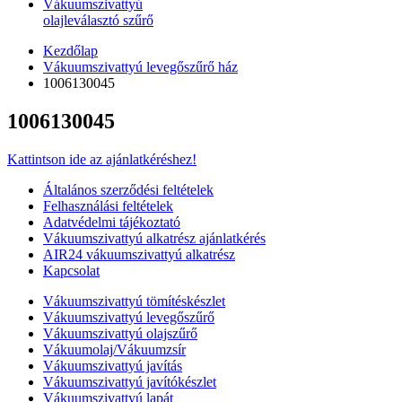
Vákuumszivattyú
olajleválasztó szűrő
Kezdőlap
Vákuumszivattyú levegőszűrő ház
1006130045
1006130045
Kattintson ide az ajánlatkéréshez!
Általános szerződési feltételek
Felhasználási feltételek
Adatvédelmi tájékoztató
Vákuumszivattyú alkatrész ajánlatkérés
AIR24 vákuumszivattyú alkatrész
Kapcsolat
Vákuumszivattyú tömítéskészlet
Vákuumszivattyú levegőszűrő
Vákuumszivattyú olajszűrő
Vákuumolaj/Vákuumzsír
Vákuumszivattyú javítás
Vákuumszivattyú javítókészlet
Vákuumszivattyú lapát