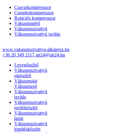
Csavarkompresszor
Csendeskompresszor
Rotációs kompresszor
Vákuummérő
Vákuumszivattyú
Vákuumszivattyú javítás
www.vakuumszivattyu-alkatresz.hu
+36 20 349 2117
air24@air24.hu
Levegőszűrő
Vákuumszivattyú
olajszűrő
Vákuumolaj
Vákuumzsír
Vákuumszivattyú
javítás
Vákuumszivattyú
javítókészlet
Vákuumszivattyú
lapát
Vákuumszivattyú
tömítéskészlet