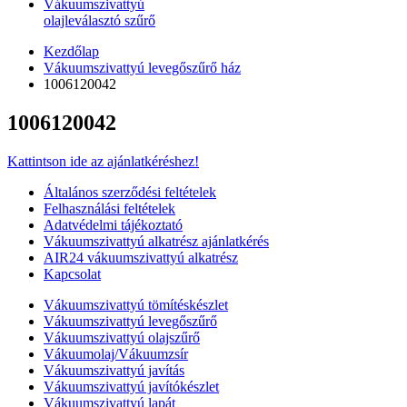
Vákuumszivattyú
olajleválasztó szűrő
Kezdőlap
Vákuumszivattyú levegőszűrő ház
1006120042
1006120042
Kattintson ide az ajánlatkéréshez!
Általános szerződési feltételek
Felhasználási feltételek
Adatvédelmi tájékoztató
Vákuumszivattyú alkatrész ajánlatkérés
AIR24 vákuumszivattyú alkatrész
Kapcsolat
Vákuumszivattyú tömítéskészlet
Vákuumszivattyú levegőszűrő
Vákuumszivattyú olajszűrő
Vákuumolaj/Vákuumzsír
Vákuumszivattyú javítás
Vákuumszivattyú javítókészlet
Vákuumszivattyú lapát