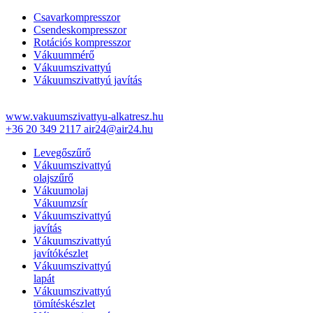
Csavarkompresszor
Csendeskompresszor
Rotációs kompresszor
Vákuummérő
Vákuumszivattyú
Vákuumszivattyú javítás
www.vakuumszivattyu-alkatresz.hu
+36 20 349 2117
air24@air24.hu
Levegőszűrő
Vákuumszivattyú
olajszűrő
Vákuumolaj
Vákuumzsír
Vákuumszivattyú
javítás
Vákuumszivattyú
javítókészlet
Vákuumszivattyú
lapát
Vákuumszivattyú
tömítéskészlet