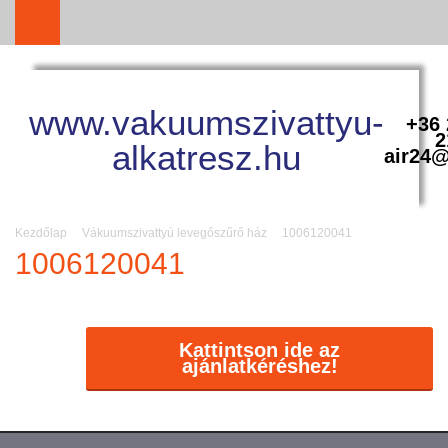
www.vakuumszivattyu-
+36 
2
alkatresz.hu
air24@
Kezdőlap
Vákuumszivattyú levegőszűrő ház
1006120041
1006120041
Kattintson ide az
ajánlatkéréshez!