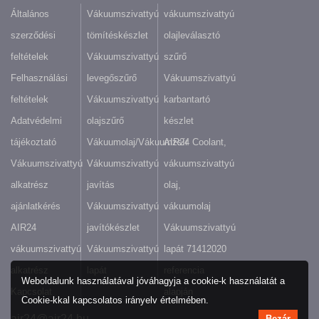
Általános
Vákuumszivattyú
vákuumszivattyú
szerződési
tömítéskészlet
olajleválasztó
feltételek
Vákuumszivattyú
szűrő
Felhasználási
levegőszűrő
Vákuumszivattyú
feltételek
Vákuumszivattyú
karbantartó
Adatvédelmi
olajszűrő
készlet
tájékoztató
Vákuumolaj/Vákuumzsír
AIR24 Coolant,
Vákuumszivattyú
Vákuumszivattyú
vákuumszivattyú
alkatrész
javítás
olaj,
ajánlatkérés
Vákuumszivattyú
vákuumolaj
AIR24
javítókészlet
Vákuumszivattyú
vákuumszivattyú
Vákuumszivattyú
lapát 71412020
alkatrész
lapát
referencia
Weboldalunk használatával jóváhagyja a cookie-k használatát a
Kapcsolat
alapján
Cookie-kkal kapcsolatos irányelv értelmében.
air24@air24.hu
Bezár