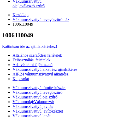
Vákuumszivattyú
olajleválasztó szűrő
Kezdőlap
Vákuumszivattyú levegőszűrő ház
1006110049
1006110049
Kattintson ide az ajánlatkéréshez!
Általános szerződési feltételek
Felhasználási feltételek
Adatvédelmi tájékoztató
Vákuumszivattyú alkatrész ajánlatkérés
AIR24 vákuumszivattyú alkatrész
Kapcsolat
Vákuumszivattyú tömítéskészlet
Vákuumszivattyú levegőszűrő
Vákuumszivattyú olajszűrő
Vákuumolaj/Vákuumzsír
Vákuumszivattyú javítás
Vákuumszivattyú javítókészlet
Vákuumszivattyú lapát