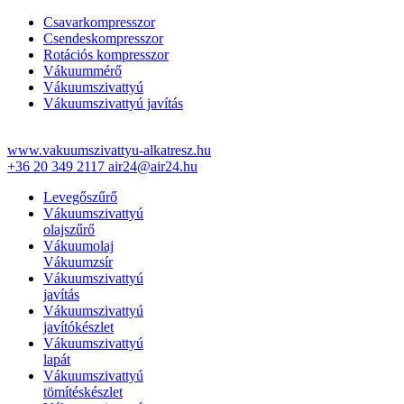
Csavarkompresszor
Csendeskompresszor
Rotációs kompresszor
Vákuummérő
Vákuumszivattyú
Vákuumszivattyú javítás
www.vakuumszivattyu-alkatresz.hu
+36 20 349 2117
air24@air24.hu
Levegőszűrő
Vákuumszivattyú
olajszűrő
Vákuumolaj
Vákuumzsír
Vákuumszivattyú
javítás
Vákuumszivattyú
javítókészlet
Vákuumszivattyú
lapát
Vákuumszivattyú
tömítéskészlet