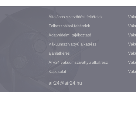
Általános szerződési feltételek
Váku
Felhasználási feltételek
Váku
Adatvédelmi tájékoztató
Váku
Vákuumszivattyú alkatrész
Vák
ajánlatkérés
Váku
AIR24 vákuumszivattyú alkatrész
Váku
Kapcsolat
Váku
air24@air24.hu