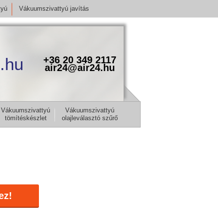
tyú
Vákuumszivattyú javítás
.hu
+36 20 349 2117
air24@air24.hu
Vákuumszivattyú
Vákuumszivattyú
tömítéskészlet
olajleválasztó szűrő
ez!