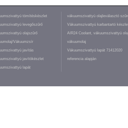
umszivattyú tömítéskészlet
vákuumszivattyú olajleválasztó szűr
umszivattyú levegőszűrő
Vákuumszivattyú karbantartó készle
umszivattyú olajszűrő
AIR24 Coolant, vákuumszivattyú olaj
uumolaj/Vákuumzsír
vákuumolaj
umszivattyú javítás
Vákuumszivattyú lapát 71412020
umszivattyú javítókészlet
referencia alapján
umszivattyú lapát