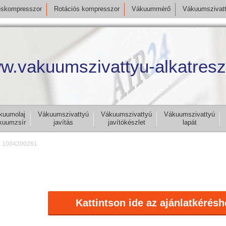
skompresszor
Rotációs kompresszor
Vákuummérő
Vákuumszivat
w.vakuumszivattyu-alkatresz
kuumolaj
Vákuumszivattyú
Vákuumszivattyú
Vákuumszivattyú
kuumzsír
javítás
javítókészlet
lapát
1004200281
Kattintson ide az ajánlatkérésh