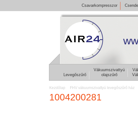
Csavarkompresszor
Csende
ww
Vákuumszivattyú
Vá
Levegőszűrő
olajszűrő
Vá
Kezdőlap
FHV vákuumszivattyú levegőszűrő ház
1004200281