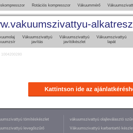
skompresszor
Rotációs kompresszor
Vákuummérő
Vákuumszivat
w.vakuumszivattyu-alkatresz
kuumolaj
Vákuumszivattyú
Vákuumszivattyú
Vákuumszivattyú
kuumzsír
javítás
javítókészlet
lapát
1004200280
Kattintson ide az ajánlatkérésh
umszivattyú tömítéskészlet
vákuumszivattyú olajleválasztó szűr
umszivattyú levegőszűrő
Vákuumszivattyú karbantartó készle