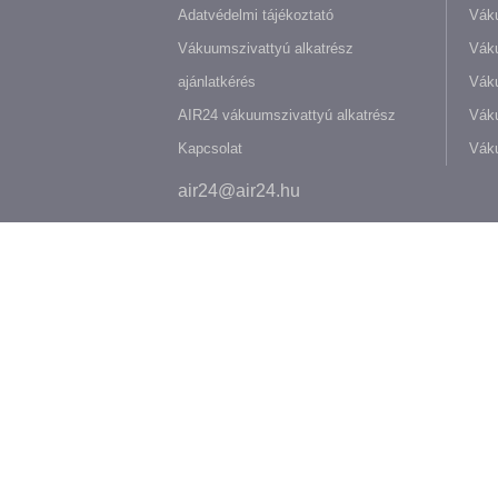
Adatvédelmi tájékoztató
Váku
Vákuumszivattyú alkatrész
Vák
ajánlatkérés
Váku
AIR24 vákuumszivattyú alkatrész
Váku
Kapcsolat
Váku
air24@air24.hu