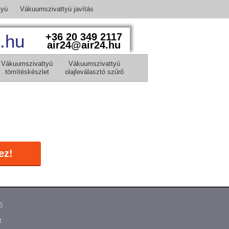
tyú
Vákuumszivattyú javítás
.hu
+36 20 349 2117
air24@air24.hu
Vákuumszivattyú
Vákuumszivattyú
tömítéskészlet
olajleválasztó szűrő
ez!
ő
t