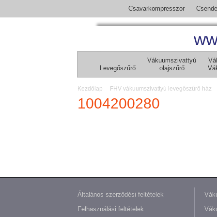
Csavarkompresszor
Csende
ww
Vákuumszivattyú
Vá
Levegőszűrő
olajszűrő
Vá
Kezdőlap
FHV vákuumszivattyú levegőszűrő ház
1004200280
Általános szerződési feltételek
Váku
Felhasználási feltételek
Váku