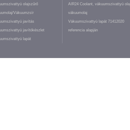
umszivattyú olajszűrő
AIR24 Coolant, vákuumszivattyú olaj
uumolaj/Vákuumzsír
vákuumolaj
umszivattyú javítás
Vákuumszivattyú lapát 71412020
umszivattyú javítókészlet
referencia alapján
umszivattyú lapát