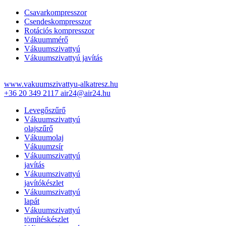
Csavarkompresszor
Csendeskompresszor
Rotációs kompresszor
Vákuummérő
Vákuumszivattyú
Vákuumszivattyú javítás
www.vakuumszivattyu-alkatresz.hu
+36 20 349 2117
air24@air24.hu
Levegőszűrő
Vákuumszivattyú
olajszűrő
Vákuumolaj
Vákuumzsír
Vákuumszivattyú
javítás
Vákuumszivattyú
javítókészlet
Vákuumszivattyú
lapát
Vákuumszivattyú
tömítéskészlet