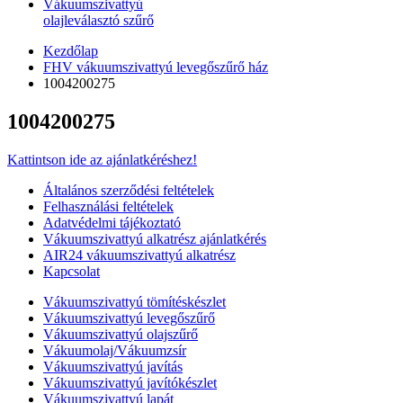
Vákuumszivattyú
olajleválasztó szűrő
Kezdőlap
FHV vákuumszivattyú levegőszűrő ház
1004200275
1004200275
Kattintson ide az ajánlatkéréshez!
Általános szerződési feltételek
Felhasználási feltételek
Adatvédelmi tájékoztató
Vákuumszivattyú alkatrész ajánlatkérés
AIR24 vákuumszivattyú alkatrész
Kapcsolat
Vákuumszivattyú tömítéskészlet
Vákuumszivattyú levegőszűrő
Vákuumszivattyú olajszűrő
Vákuumolaj/Vákuumzsír
Vákuumszivattyú javítás
Vákuumszivattyú javítókészlet
Vákuumszivattyú lapát