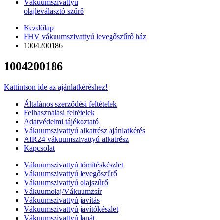
Vákuumszivattyú
olajleválasztó szűrő
Kezdőlap
FHV vákuumszivattyú levegőszűrő ház
1004200186
1004200186
Kattintson ide az ajánlatkéréshez!
Általános szerződési feltételek
Felhasználási feltételek
Adatvédelmi tájékoztató
Vákuumszivattyú alkatrész ajánlatkérés
AIR24 vákuumszivattyú alkatrész
Kapcsolat
Vákuumszivattyú tömítéskészlet
Vákuumszivattyú levegőszűrő
Vákuumszivattyú olajszűrő
Vákuumolaj/Vákuumzsír
Vákuumszivattyú javítás
Vákuumszivattyú javítókészlet
Vákuumszivattyú lapát