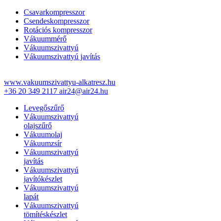
Csavarkompresszor
Csendeskompresszor
Rotációs kompresszor
Vákuummérő
Vákuumszivattyú
Vákuumszivattyú javítás
www.vakuumszivattyu-alkatresz.hu
+36 20 349 2117
air24@air24.hu
Levegőszűrő
Vákuumszivattyú
olajszűrő
Vákuumolaj
Vákuumzsír
Vákuumszivattyú
javítás
Vákuumszivattyú
javítókészlet
Vákuumszivattyú
lapát
Vákuumszivattyú
tömítéskészlet