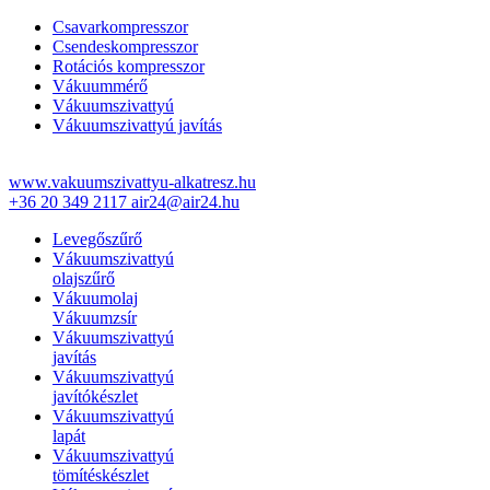
Csavarkompresszor
Csendeskompresszor
Rotációs kompresszor
Vákuummérő
Vákuumszivattyú
Vákuumszivattyú javítás
www.vakuumszivattyu-alkatresz.hu
+36 20 349 2117
air24@air24.hu
Levegőszűrő
Vákuumszivattyú
olajszűrő
Vákuumolaj
Vákuumzsír
Vákuumszivattyú
javítás
Vákuumszivattyú
javítókészlet
Vákuumszivattyú
lapát
Vákuumszivattyú
tömítéskészlet