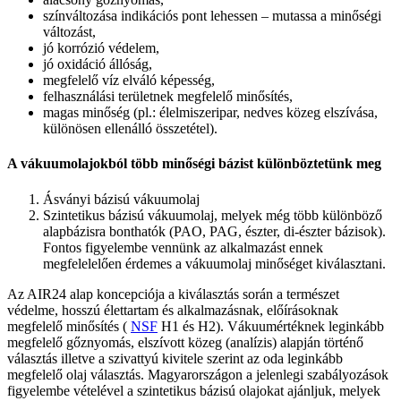
színváltozása indikációs pont lehessen – mutassa a minőségi
változást,
jó korrózió védelem,
jó oxidáció állóság,
megfelelő víz elváló képesség,
felhasználási területnek megfelelő minősítés,
magas minőség (pl.: élelmiszeripar, nedves közeg elszívása,
különösen ellenálló összetétel).
A vákuumolajokból több minőségi bázist különböztetünk meg
Ásványi bázisú vákuumolaj
Szintetikus bázisú vákuumolaj, melyek még több különböző
alapbázisra bonthatók (PAO, PAG, észter, di-észter bázisok).
Fontos figyelembe vennünk az alkalmazást ennek
megfelelelően érdemes a vákuumolaj minőséget kiválasztani.
Az AIR24 alap koncepciója a kiválasztás során a természet
védelme, hosszú élettartam és alkalmazásnak, előírásoknak
megfelelő minősítés (
NSF
H1 és H2). Vákuumértéknek leginkább
megfelelő gőznyomás, elszívott közeg (analízis) alapján történő
választás illetve a szivattyú kivitele szerint az oda leginkább
megfelelő olaj választás. Magyarországon a jelenlegi szabályozások
figyelembe vételével a szintetikus bázisú olajokat ajánljuk, melyek