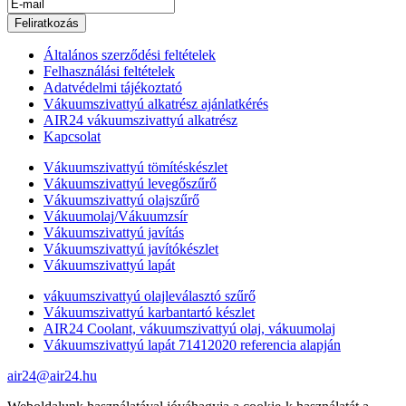
Általános szerződési feltételek
Felhasználási feltételek
Adatvédelmi tájékoztató
Vákuumszivattyú alkatrész ajánlatkérés
AIR24 vákuumszivattyú alkatrész
Kapcsolat
Vákuumszivattyú tömítéskészlet
Vákuumszivattyú levegőszűrő
Vákuumszivattyú olajszűrő
Vákuumolaj/Vákuumzsír
Vákuumszivattyú javítás
Vákuumszivattyú javítókészlet
Vákuumszivattyú lapát
vákuumszivattyú olajleválasztó szűrő
Vákuumszivattyú karbantartó készlet
AIR24 Coolant, vákuumszivattyú olaj, vákuumolaj
Vákuumszivattyú lapát 71412020 referencia alapján
air24@air24.hu