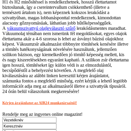
H1 és H2 minősítéssel is rendelkezhetnek, hosszú élettartamot
biztosítanak, így a csereintervallum csökkenthető (illetve a
természeti ártalom is), nem képeznek kokszos lerakódást a
szivattyúban, magas lobbanásponttal rendelkeznek, kimondottan
alacsony gőznyomásúak, láthatóan jobb hűtőképességgűek.
A
vákuumszivattyú olajleválasztó szűrő
lerakódásmentes maradhat.
Vákuumolaj témában nem ismerünk fél megoldásokat, egyes olajok
élettartama akár a 4-6 szorosa is lehet az ásványi bázisú olajokhoz
képest. Vákuumzsír alkalmazást többnyire tömítések kenésére illetve
a tömítés hatékonyságának növelésére használunk, jellemzően
szilikon bázison, egy kiemelkedően jó tömítő képesség mellett, kis
és nagy kiszerelésekben egyaránt kapható. A szilikon zsír élettartama
igen hosszú, tömítéseket így külön védi is az elmozdulástól,
becsípődéstől a behelyezést követően. A megfelelő olaj
kiválasztására az alábbi linken keresztül kérjen árajánlatot,
számunka fontos a megfelelő minőség, ezért kérjük a lehető legtöbb
információt adja meg az alkalmazásról illetve a szivattyúk típusáról.
24 órán belül válaszolunk megkeresésére!
Kérjen árajánlatot az AIR24 munkatársaitól!
Rendelje meg az ingyenes
online magazint!