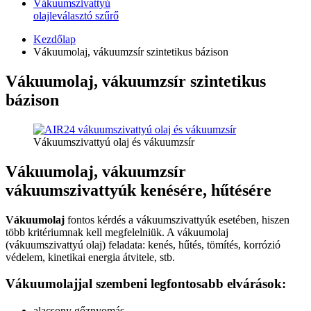
Vákuumszivattyú
olajleválasztó szűrő
Kezdőlap
Vákuumolaj, vákuumzsír szintetikus bázison
Vákuumolaj, vákuumzsír szintetikus
bázison
Vákuumszivattyú olaj és vákuumzsír
Vákuumolaj, vákuumzsír
vákuumszivattyúk kenésére, hűtésére
Vákuumolaj
fontos kérdés a vákuumszivattyúk esetében, hiszen
több kritériumnak kell megfelelniük. A vákuumolaj
(vákuumszivattyú olaj) feladata: kenés, hűtés, tömítés, korrózió
védelem, kinetikai energia átvitele, stb.
Vákuumolajjal szembeni legfontosabb elvárások:
alacsony gőznyomás,