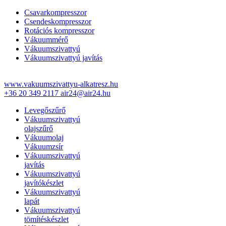
Csavarkompresszor
Csendeskompresszor
Rotációs kompresszor
Vákuummérő
Vákuumszivattyú
Vákuumszivattyú javítás
www.vakuumszivattyu-alkatresz.hu
+36 20 349 2117
air24@air24.hu
Levegőszűrő
Vákuumszivattyú
olajszűrő
Vákuumolaj
Vákuumzsír
Vákuumszivattyú
javítás
Vákuumszivattyú
javítókészlet
Vákuumszivattyú
lapát
Vákuumszivattyú
tömítéskészlet