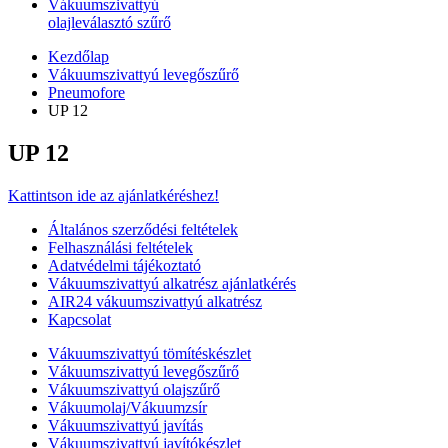
Vákuumszivattyú
olajleválasztó szűrő
Kezdőlap
Vákuumszivattyú levegőszűrő
Pneumofore
UP 12
UP 12
Kattintson ide az ajánlatkéréshez!
Általános szerződési feltételek
Felhasználási feltételek
Adatvédelmi tájékoztató
Vákuumszivattyú alkatrész ajánlatkérés
AIR24 vákuumszivattyú alkatrész
Kapcsolat
Vákuumszivattyú tömítéskészlet
Vákuumszivattyú levegőszűrő
Vákuumszivattyú olajszűrő
Vákuumolaj/Vákuumzsír
Vákuumszivattyú javítás
Vákuumszivattyú javítókészlet