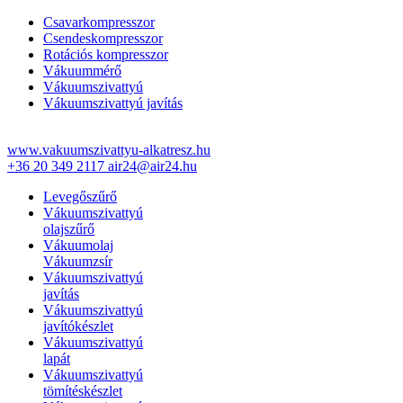
Csavarkompresszor
Csendeskompresszor
Rotációs kompresszor
Vákuummérő
Vákuumszivattyú
Vákuumszivattyú javítás
www.vakuumszivattyu-alkatresz.hu
+36 20 349 2117
air24@air24.hu
Levegőszűrő
Vákuumszivattyú
olajszűrő
Vákuumolaj
Vákuumzsír
Vákuumszivattyú
javítás
Vákuumszivattyú
javítókészlet
Vákuumszivattyú
lapát
Vákuumszivattyú
tömítéskészlet