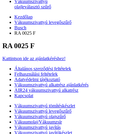
Vákuumszivattyú
olajleválasztó szűrő
Kezdőlap
Vákuumszivattyú levegőszűrő
Busch
RA 0025 F
RA 0025 F
Kattintson ide az ajánlatkéréshez!
Általános szerződési feltételek
Felhasználási feltételek
Adatvédelmi tájékoztató
Vákuumszivattyú alkatrész ajánlatkérés
AIR24 vákuumszivattyú alkatrész
Kapcsolat
Vákuumszivattyú tömítéskészlet
Vákuumszivattyú levegőszűrő
Vákuumszivattyú olajszűrő
Vákuumolaj/Vákuumzsír
Vákuumszivattyú javítás
Vákuumszivattyú javítókészlet