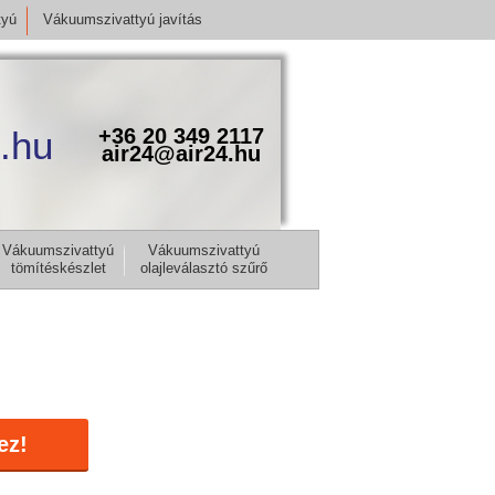
tyú
Vákuumszivattyú javítás
.hu
+36 20 349 2117
air24@air24.hu
Vákuumszivattyú
Vákuumszivattyú
tömítéskészlet
olajleválasztó szűrő
ez!