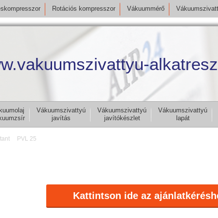
skompresszor
Rotációs kompresszor
Vákuummérő
Vákuumszivat
w.vakuumszivattyu-alkatresz
kuumolaj
Vákuumszivattyú
Vákuumszivattyú
Vákuumszivattyú
kuumzsír
javítás
javítókészlet
lapát
tant
PVL 25
Kattintson ide az ajánlatkérésh