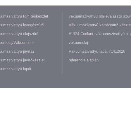
umszivattyú tömítéskészlet
vákuumszivattyú olajleválasztó szűr
umszivattyú levegőszűrő
Vákuumszivattyú karbantartó készle
umszivattyú olajszűrő
AIR24 Coolant, vákuumszivattyú olaj
uumolaj/Vákuumzsír
vákuumolaj
umszivattyú javítás
Vákuumszivattyú lapát 71412020
umszivattyú javítókészlet
referencia alapján
umszivattyú lapát