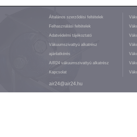
Általános szerződési feltételek
Váku
Felhasználási feltételek
Váku
Adatvédelmi tájékoztató
Váku
Vákuumszivattyú alkatrész
Vák
ajánlatkérés
Váku
AIR24 vákuumszivattyú alkatrész
Váku
Kapcsolat
Váku
air24@air24.hu