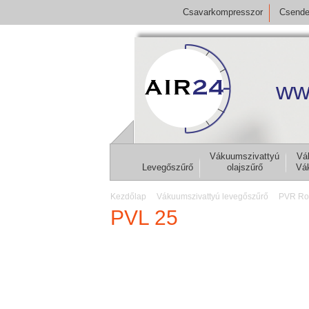
Csavarkompresszor
Csende
ww
Vákuumszivattyú
Vá
Levegőszűrő
olajszűrő
Vá
Kezdőlap
Vákuumszivattyú levegőszűrő
PVR Ro
PVL 25