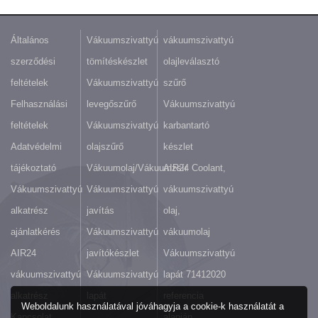
Általános
Vákuumszivattyú
vákuumszivattyú
szerződési
tömítéskészlet
olajleválasztó
feltételek
Vákuumszivattyú
szűrő
Felhasználási
levegőszűrő
Vákuumszivattyú
feltételek
Vákuumszivattyú
karbantartó
Adatvédelmi
olajszűrő
készlet
tájékoztató
Vákuumolaj/Vákuumzsír
AIR24 Coolant,
Vákuumszivattyú
Vákuumszivattyú
vákuumszivattyú
alkatrész
javítás
olaj,
ajánlatkérés
Vákuumszivattyú
vákuumolaj
AIR24
javítókészlet
Vákuumszivattyú
vákuumszivattyú
Vákuumszivattyú
lapát 71412020
alkatrész
lapát
referencia
Weboldalunk használatával jóváhagyja a cookie-k használatát a
Kapcsolat
alapján